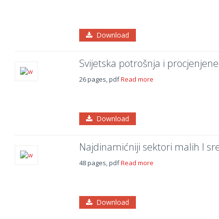
Download
Svijetska potrošnja i procjenjene
26 pages, pdf
Read more
Download
Najdinamićniji sektori malih I s
48 pages, pdf
Read more
Download