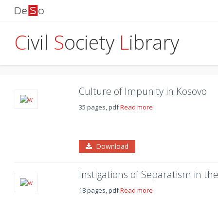
C
ivil
S
ociety
L
ibrary
Culture of Impunity in Kosovo
35 pages, pdf
Read more
Download
Instigations of Separatism in the
18 pages, pdf
Read more