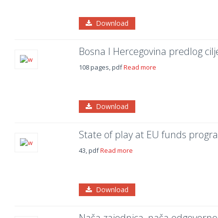
Download
Bosna I Hercegovina predlog cil
108 pages, pdf
Read more
Download
State of play at EU funds prog
43, pdf
Read more
Download
Naša zajednica, naša odgovorno