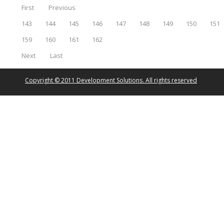
First
Previous
143
144
145
146
147
148
149
150
151
159
160
161
162
Next
Last
Copyright © 2011 Development Solutions. All rights reserved