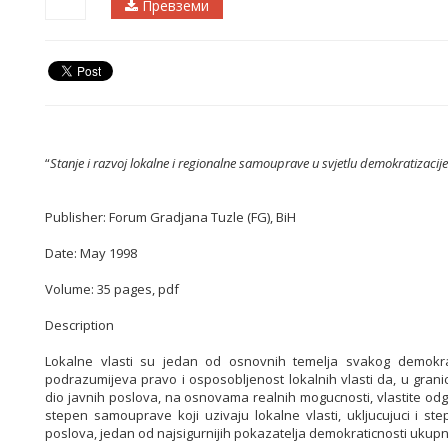
Превземи
“
Stanje i razvoj lokalne i regionalne samouprave u svjetlu demokratizaci
Publisher: Forum Gradjana Tuzle (FG), BiH
Date: May 1998
Volume: 35 pages, pdf
Description
Lokalne vlasti su jedan od osnovnih temelja svakog demokr
podrazumijeva pravo i osposobljenost lokalnih vlasti da, u grani
dio javnih poslova, na osnovama realnih mogucnosti, vlastite odgo
stepen samouprave koji uzivaju lokalne vlasti, ukljucujuci i s
poslova, jedan od najsigurnijih pokazatelja demokraticnosti ukup