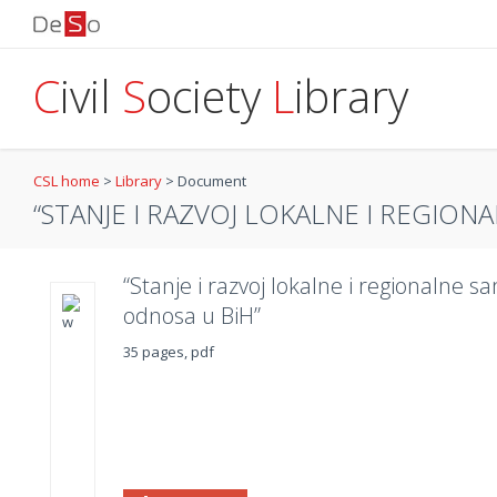
C
ivil
S
ociety
L
ibrary
CSL home
>
Library
>
Document
“STANJE I RAZVOJ LOKALNE I REGIONA
“Stanje i razvoj lokalne i regionalne 
odnosa u BiH”
35 pages, pdf