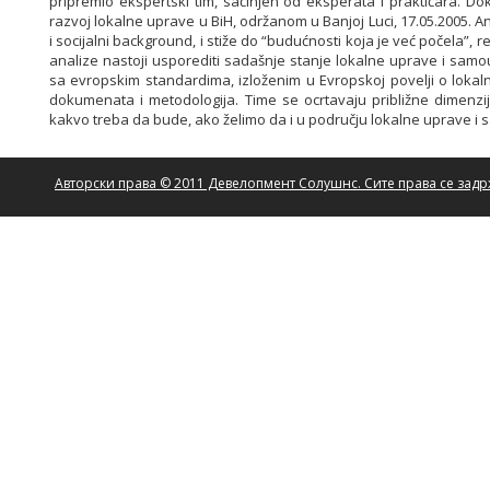
pripremio ekspertski tim, sačinjen od eksperata i praktičara. 
razvoj lokalne uprave u BiH, održanom u Banjoj Luci, 17.05.2005. Anal
i socijalni background, i stiže do “budućnosti koja je već počela”,
analize nastoji usporediti sadašnje stanje lokalne uprave i sam
sa evropskim standardima, izloženim u Evropskoj povelji o loka
dokumenata i metodologija. Time se ocrtavaju približne dimenzi
kakvo treba da bude, ako želimo da i u području lokalne uprave 
Авторски права © 2011 Девелопмент Солушнс. Сите права се зад