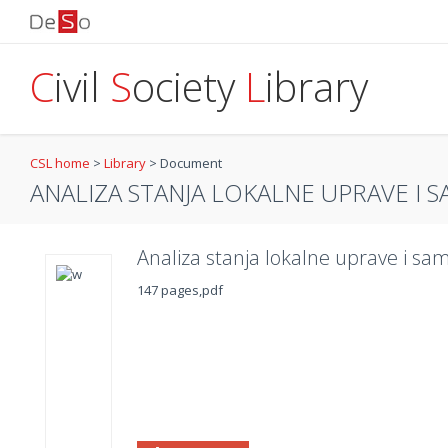
C
ivil
S
ociety
L
ibrary
CSL home
>
Library
>
Document
ANALIZA STANJA LOKALNE UPRAVE I 
Analiza stanja lokalne uprave i s
147 pages,pdf