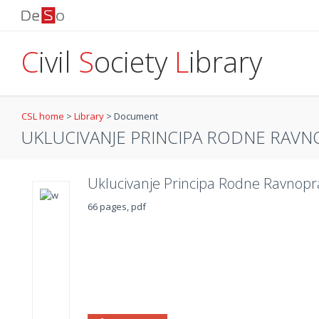
C
ivil
S
ociety
L
ibrary
CSL home
>
Library
>
Document
UKLUCIVANJE PRINCIPA RODNE RAVNO
Uklucivanje Principa Rodne Ravnopr
66 pages, pdf