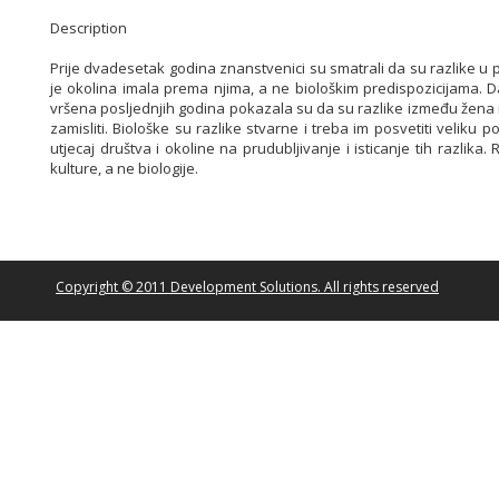
Description
Prije dvadesetak godina znanstvenici su smatrali da su razlike 
je okolina imala prema njima, a ne biološkim predispozicijama. Dan
vršena posljednjih godina pokazala su da su razlike između žena i 
zamisliti. Biološke su razlike stvarne i treba im posvetiti veliku 
utjecaj društva i okoline na prudubljivanje i isticanje tih razlika
kulture, a ne biologije.
Copyright © 2011 Development Solutions. All rights reserved