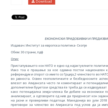
Download
ЕКОНОМСКИ ПРИДОБИВКИ И ПРЕДИЗВИЦ
Издавач: Институт за европска политика- Скопје
Обем: 30 страни, пдф
Опис
Пристапувањето кон НАТО е едно од најактуелните политич
Иако тоа е прашање за кое одамна постои национален ко
референдум и спорот со името со Грција,2 членството во НА
во јавноста. Освен геополитичките и безбедносните аспек
влезот во Алијансата често ги коментираат и потенцијалн
дополнителни буџетски средства ќе треба да се издвојуваат
како потенцијална земја-членка би добиле на економски 
анализираат, а одговорите од нив да придонесат кон зајак
на јасни и проверливи податоци. Македонија во јули 201
преговори за членство во Алијансата под услов да ја им