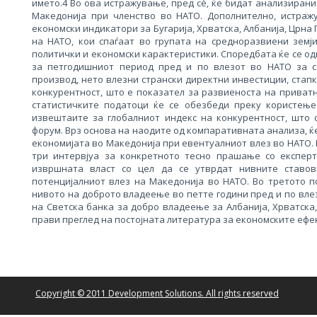
името.4 Во ова истражување, пред сè, ќе бидат анализиран
Македонија при членство во НАТО. Дополнително, истраж
економски индикатори за Бугарија, Хрватска, Албанија, Црна 
на НАТО, кои спаѓаат во групата на средноразвиени земј
политички и економски карактеристики. Споредбата ќе се о
за петгодишниот период пред и по влезот во НАТО за с
производ, нето влезни странски директни инвестиции, стапк
конкурентност, што е показател за развиеноста на приват
статистичките податоци ќе се обезбеди преку користењ
извештаите за глобалниот индекс на конкурентност, што с
форум. Врз основа на наодите од компаративната анализа, ќ
економијата во Македонија при евентуалниот влез во НАТО.
три интервјуа за конкретното тесно прашање со експерт
извршната власт со цел да се утврдат нивните ставо
потенцијалниот влез на Македонија во НАТО. Во третото п
нивото на доброто владеење во петте години пред и по вл
на Светска банка за добро владеење за Албанија, Хрватска,
прави преглед на постојната литература за економските ефе
Copyright © 2011 Development Solutions. All rights reserved