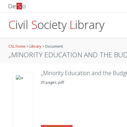
C
ivil
S
ociety
L
ibrary
CSL home
>
Library
>
Document
„MINORITY EDUCATION AND THE BUDG
„Minority Education and the Budget
25 pages, pdf