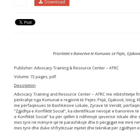
Download
Prioritetet e Banorëve të Komunes së Pejës, GJakovës
Publisher: Advocacy Training & Resource Center – ATRC
Volume: 72 pages, pdf
Description
Advocacy Training and Resource Center – ATRC me mbështetje fin
përkrahje nga Komunat e regjionit të Pejës: Pejë, Gjakovë, Istog,
me përfaqësues të Bashkësive Lokale, Zyrave të Vendit, përfaqësu
“Zgjidhja e Konfliktit Social”, ka identifikuar nevojat e banorëve të 
e Konfliktit Social” ka për qëllim ti ndihmojë qeverisë lokale dhe
mes tyre në mënyrë që të parashikojë dhe ti përgjigjet më mirë n
mes tyre dhe duke shfrytëzuar mjetet dhe teknikat për zgjidhjen e 