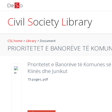
C
ivil
S
ociety
L
ibrary
CSL home
>
Library
>
Document
PRIORITETET E BANORËVE TË KOMUNES
Prioritetet e Banorëve të Komunes së P
Klinës dhe Junikut
73 pages, pdf