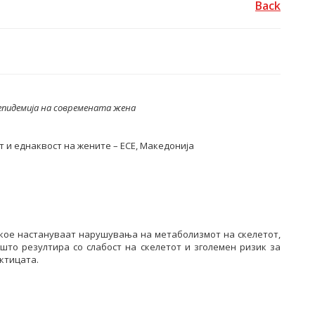
Back
епидемија на современата жена
т и еднаквост на жените – ЕСЕ, Македонија
кое настануваат нарушувања на метаболизмот на скелетот,
 што резултира со слабост на скелетот и зголемен ризик за
ктицата.