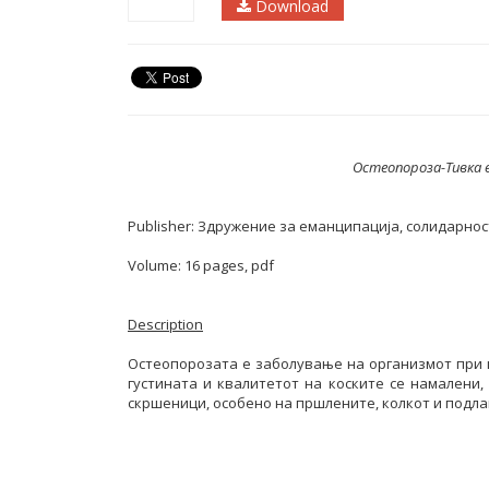
Download
Остеопороза-Тивка 
Publisher: Здружение за еманципација, солидарнос
Volume: 16 pages, pdf
Description
Остеопорозата е заболување на организмот при 
густината и квалитетот на коските се намалени,
скршеници, особено на пршлените, колкот и подла