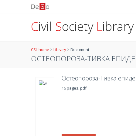
C
ivil
S
ociety
L
ibrary
CSL home
>
Library
>
Document
ОСТЕОПОРОЗА-ТИВКА ЕПИДЕ
Остеопороза-Тивка епиде
16 pages, pdf