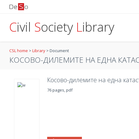
C
ivil
S
ociety
L
ibrary
CSL home
>
Library
>
Document
КОСОВО-ДИЛЕМИТЕ НА ЕДНА КАТА
Косово-дилемите на една ката
76 pages, pdf