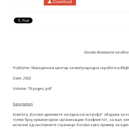
Download
Косово-дилемите на едн
Publisher: Македонски центар за меѓународна соработка-МЦ
Date: 2002
Volume: 76 pages, pdf
Description
Книгата „Косово-дилемите на една катастрофа“ зборува за ко
голем број хуманитарни организации. Конфликтот, за жал, нем
исчезне од насловните страници. Косово како пример за еден 