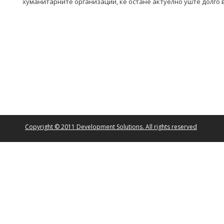
хуманитарните организации, ќе остане актуелно уште долго 
Copyright © 2011 Development Solutions. All rights reserved