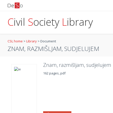
C
ivil
S
ociety
L
ibrary
CSL home
>
Library
>
Document
ZNAM, RAZMIŠLJAM, SUDJELUJEM
Znam, razmišljam, sudjelujem
162 pages, pdf