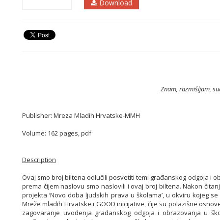
Download
Znam, razmišljam, su
Publisher: Mreza Mladih Hrvatske-MMH
Volume: 162 pages, pdf
Description
Ovaj smo broj biltena odlučili posvetiti temi građanskog odgoja i 
prema čijem naslovu smo naslovili i ovaj broj biltena. Nakon čit
projekta ‘Novo doba ljudskih prava u školama’, u okviru kojeg 
Mreže mladih Hrvatske i GOOD inicijative, čije su polazišne osno
zagovaranje uvođenja građanskog odgoja i obrazovanja u škol