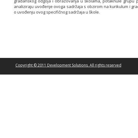
građanskog odgoja i obrazovanja u školama, potaknule grupu p
analiziraju uvođenje ovoga sadržaja s obzirom na kurikulum i gra
o uvođenju ovog specifičnog sadržaja u škole.
Copyright © 2011 Development Solutions. All rights reserved